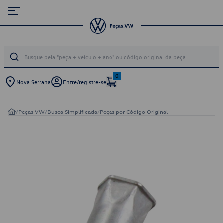
0
Nova Serrana
Entre/registre-se
/
Peças VW
/
Busca Simplificada
/
Peças por Código Original