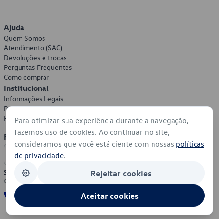
Ajuda
Quem Somos
Atendimento (SAC)
Devoluções e trocas
Perguntas Frequentes
Como comprar
Institucional
Informações Legais
Política de Privacidade
Política de Cookies
Para otimizar sua experiência durante a navegação,
fazemos uso de cookies. Ao continuar no site,
Formas de Pagamento
consideramos que você está ciente com nossas
políticas
de privacidade
.
Segurança
Rejeitar cookies
Aceitar cookies