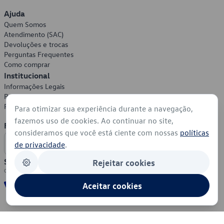
Ajuda
Quem Somos
Atendimento (SAC)
Devoluções e trocas
Perguntas Frequentes
Como comprar
Institucional
Informações Legais
Política de Privacidade
Política de Cookies
Para otimizar sua experiência durante a navegação,
fazemos uso de cookies. Ao continuar no site,
Formas de Pagamento
consideramos que você está ciente com nossas
políticas
de privacidade
.
Segurança
Rejeitar cookies
Aceitar cookies