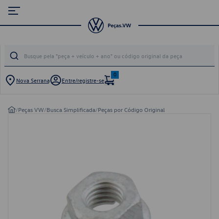
0
Nova Serrana
Entre/registre-se
/
Peças VW
/
Busca Simplificada
/
Peças por Código Original