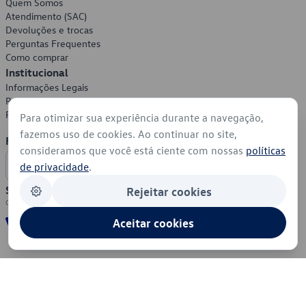
Quem Somos
Atendimento (SAC)
Devoluções e trocas
Perguntas Frequentes
Como comprar
Institucional
Informações Legais
Política de Privacidade
Política de Cookies
Para otimizar sua experiência durante a navegação,
fazemos uso de cookies. Ao continuar no site,
Formas de Pagamento
consideramos que você está ciente com nossas
políticas
de privacidade
.
Segurança
Rejeitar cookies
Aceitar cookies
© 2026 - Volkswagen do Brasil - Todos os direitos reservados