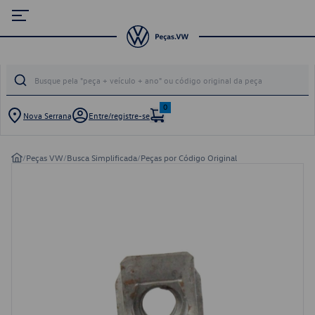
0
Nova Serrana
Entre/registre-se
/
Peças VW
/
Busca Simplificada
/
Peças por Código Original