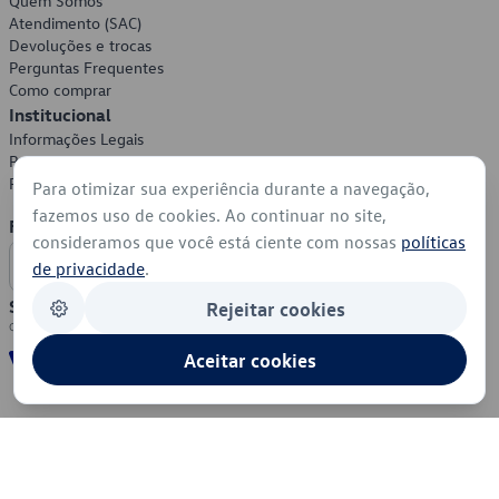
Quem Somos
Atendimento (SAC)
Devoluções e trocas
Perguntas Frequentes
Como comprar
Institucional
Informações Legais
Política de Privacidade
Política de Cookies
Para otimizar sua experiência durante a navegação,
fazemos uso de cookies. Ao continuar no site,
Formas de Pagamento
consideramos que você está ciente com nossas
políticas
de privacidade
.
Segurança
Rejeitar cookies
Aceitar cookies
© 2026 - Volkswagen do Brasil - Todos os direitos reservados