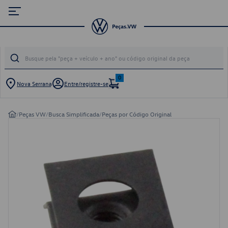
0
Nova Serrana
Entre/registre-se
/
Peças VW
/
Busca Simplificada
/
Peças por Código Original