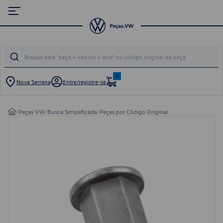
0
Nova Serrana
Entre/registre-se
/
Peças VW
/
Busca Simplificada
/
Peças por Código Original