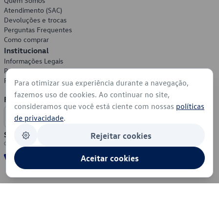
Quem Somos
Atendimento (SAC)
Devoluções e trocas
Perguntas Frequentes
Como comprar
Institucional
Informações Legais
Política de Privacidade
Política de Cookies
Para otimizar sua experiência durante a navegação,
fazemos uso de cookies. Ao continuar no site,
Formas de Pagamento
consideramos que você está ciente com nossas
políticas
de privacidade
.
Segurança
Rejeitar cookies
Aceitar cookies
© 2026 - Volkswagen do Brasil - Todos os direitos reservados