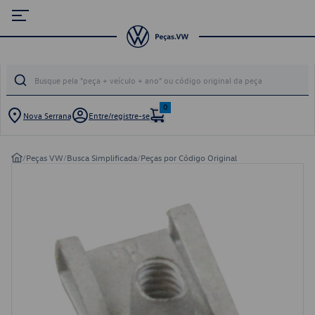
0
Nova Serrana
Entre/registre-se
/
Peças VW
/
Busca Simplificada
/
Peças por Código Original