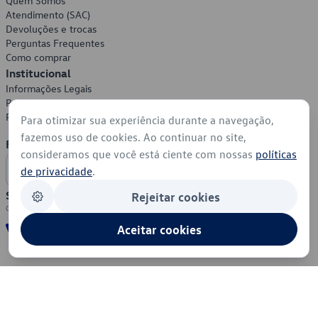
Quem Somos
Atendimento (SAC)
Devoluções e trocas
Perguntas Frequentes
Como comprar
Institucional
Informações Legais
Política de Privacidade
Política de Cookies
Para otimizar sua experiência durante a navegação,
fazemos uso de cookies. Ao continuar no site,
Formas de Pagamento
consideramos que você está ciente com nossas
políticas
de privacidade
.
Segurança
Rejeitar cookies
Aceitar cookies
© 2026 - Volkswagen do Brasil - Todos os direitos reservados