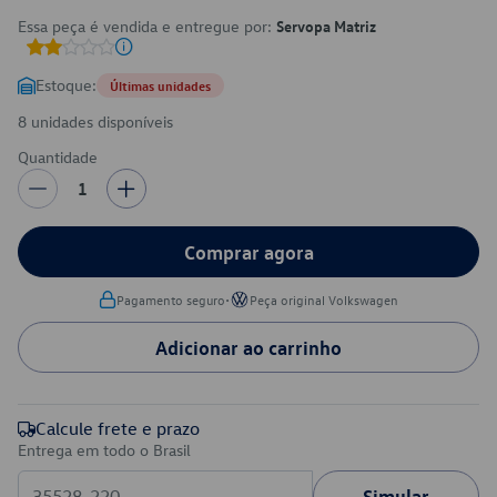
Essa peça é vendida e entregue por:
Servopa Matriz
Estoque:
Últimas unidades
8 unidades disponíveis
Quantidade
1
Comprar agora
•
Pagamento seguro
Peça original Volkswagen
Adicionar ao carrinho
Calcule frete e prazo
Entrega em todo o Brasil
Simular