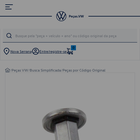
0
Nova Serrana
Entre/registre-se
/
Peças VW
/
Busca Simplificada
/
Peças por Código Original