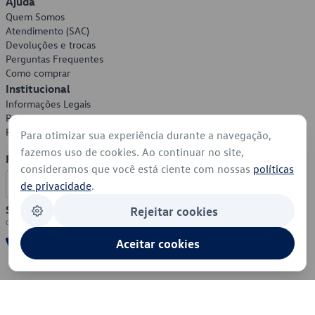
Ajuda
Quem Somos
Atendimento (SAC)
Devoluções e trocas
Perguntas Frequentes
Como comprar
Institucional
Informações Legais
Política de Privacidade
Política de Cookies
Para otimizar sua experiência durante a navegação,
fazemos uso de cookies. Ao continuar no site,
Formas de Pagamento
consideramos que você está ciente com nossas
políticas
de privacidade
.
Segurança
Rejeitar cookies
Aceitar cookies
© 2026 - Volkswagen do Brasil - Todos os direitos reservados