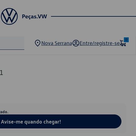
0
Nova Serrana
Entre/registre-se
1
tado.
Avise-me quando chegar!