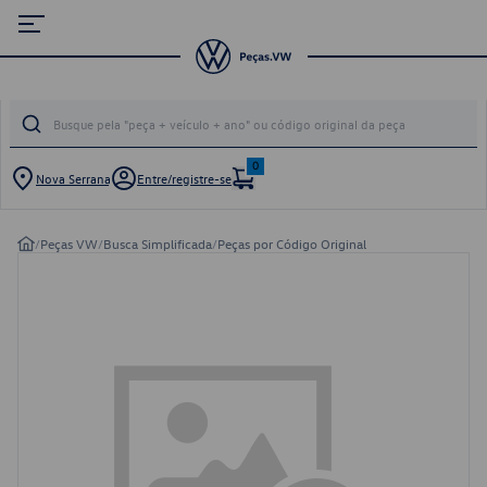
0
Nova Serrana
Entre/registre-se
/
Peças VW
/
Busca Simplificada
/
Peças por Código Original