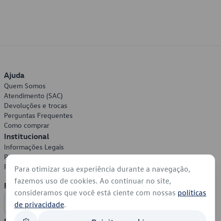
Ajuda
Quem Somos
Atendimento (SAC)
Devoluções e trocas
Perguntas Frequentes
Como comprar
Institucional
Informações Legais
Política de Privacidade
Política de Cookies
Para otimizar sua experiência durante a navegação,
fazemos uso de cookies. Ao continuar no site,
Formas de Pagamento
consideramos que você está ciente com nossas
políticas
de privacidade
.