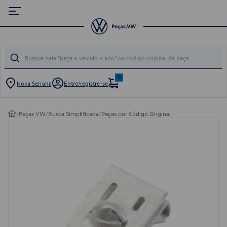
0
Nova Serrana
Entre/registre-se
/
Peças VW
/
Busca Simplificada
/
Peças por Código Original