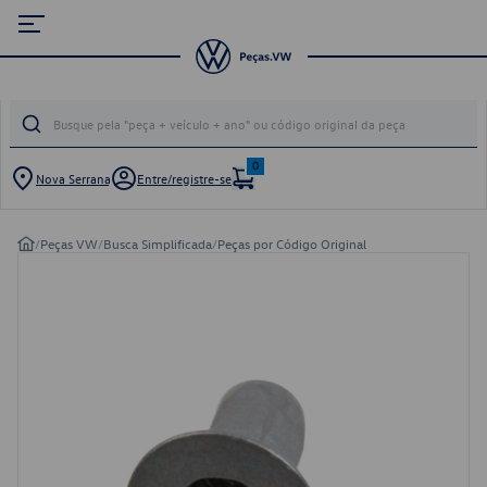
0
Nova Serrana
Entre/registre-se
/
Peças VW
/
Busca Simplificada
/
Peças por Código Original