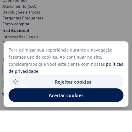
Quem Somos
Atendimento (SAC)
Devoluções e trocas
Perguntas Frequentes
Como comprar
Institucional
Informações Legais
Política de Privacidade
Política de Cookies
Para otimizar sua experiência durante a navegação,
fazemos uso de cookies. Ao continuar no site,
Formas de Pagamento
consideramos que você está ciente com nossas
políticas
de privacidade
.
Segurança
Rejeitar cookies
Aceitar cookies
© 2026 - Volkswagen do Brasil - Todos os direitos reservados