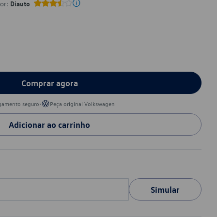
por:
Diauto
Comprar agora
•
gamento seguro
Peça original Volkswagen
Adicionar ao carrinho
Simular