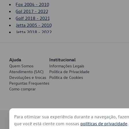
Fox 2004 - 2010
Gol 2017 - 2022
Golf 2018 - 2021
Jetta 2005 - 2010
Jetta 2018 - 2022
Nivus 2021 - 2022
Passat 2008 - 2008
Polo 2003 - 2006
Ajuda
Polo 2018 - 2022
Institucional
Quem Somos
Informações Legais
SpaceFox 2006 - 2010
Atendimento (SAC)
Política de Privacidade
T-Cross 2020 - 2022
Devoluções e trocas
Política de Cookies
Taos 2021 - 2022
Perguntas Frequentes
Tiguan 2008 - 2011
Como comprar
Up! 2014 - 2017
Virtus 2018 - 2022
Voyage 2017 - 2022
Para otimizar sua experiência durante a navegação, faze
© 2026 - Volkswagen do Brasil - Todos os direitos reservados
que você está ciente com nossas
políticas de privacidade
.