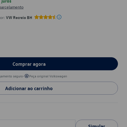
juros
 parcelamento
por:
VW Recreio BH
Comprar agora
•
gamento seguro
Peça original Volkswagen
Adicionar ao carrinho
Simular