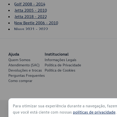
Golf 2008 - 2014
Jetta 2005 - 2010
Jetta 2018 - 2022
New Beetle 2006 - 2010
Nivus 2021 - 2022
Passat 2006 - 2007
Polo 2018 - 2022
T-Cross 2020 - 2022
Ajuda
Taos 2021 - 2022
Institucional
Quem Somos
Informações Legais
Tiguan 2008 - 2011
Atendimento (SAC)
Política de Privacidade
Virtus 2018 - 2022
Devoluções e trocas
Política de Cookies
Voyage 2017 - 2022
Perguntas Frequentes
Como comprar
Para otimizar sua experiência durante a navegação, faze
© 2026 - Volkswagen do Brasil - Todos os direitos reservados
que você está ciente com nossas
políticas de privacidade
.