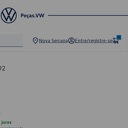
0
Nova Serrana
Entre/registre-se
92
juros