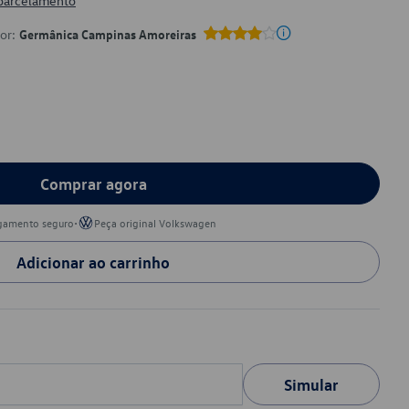
 parcelamento
por:
Germânica Campinas Amoreiras
Comprar agora
•
gamento seguro
Peça original Volkswagen
Adicionar ao carrinho
Simular