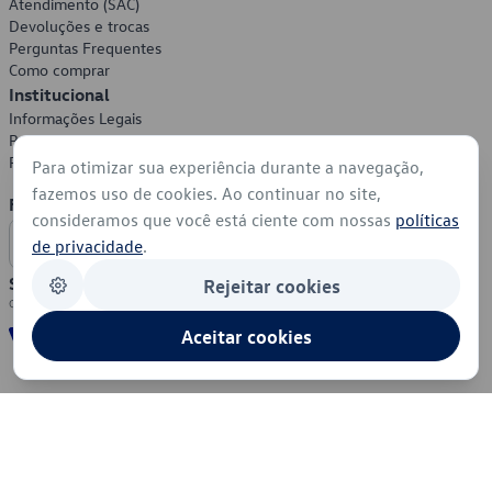
Atendimento (SAC)
Devoluções e trocas
Perguntas Frequentes
Como comprar
Institucional
Informações Legais
Política de Privacidade
Política de Cookies
Para otimizar sua experiência durante a navegação,
fazemos uso de cookies. Ao continuar no site,
Formas de Pagamento
consideramos que você está ciente com nossas
políticas
de privacidade
.
Segurança
Rejeitar cookies
Aceitar cookies
© 2026 - Volkswagen do Brasil - Todos os direitos reservados