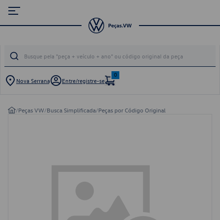
0
Nova Serrana
Entre/registre-se
/
Peças VW
/
Busca Simplificada
/
Peças por Código Original