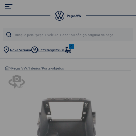
0
Nova Serrana
Entre/registre-se
/
Peças VW
/
Interior
/
Porta-objetos