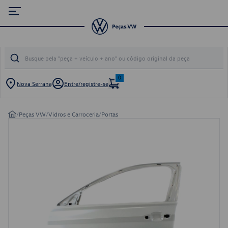
0
Nova Serrana
Entre/registre-se
/
Peças VW
/
Vidros e Carroceria
/
Portas