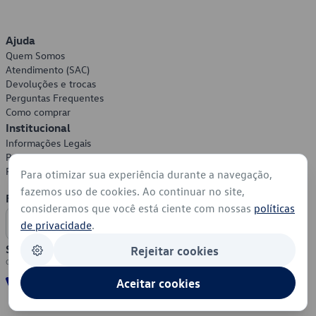
Ajuda
Quem Somos
Atendimento (SAC)
Devoluções e trocas
Perguntas Frequentes
Como comprar
Institucional
Informações Legais
Política de Privacidade
Política de Cookies
Para otimizar sua experiência durante a navegação,
fazemos uso de cookies. Ao continuar no site,
Formas de Pagamento
consideramos que você está ciente com nossas
políticas
de privacidade
.
Segurança
Rejeitar cookies
Aceitar cookies