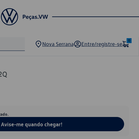
0
Nova Serrana
Entre/registre-se
2Q
tado.
Avise-me quando chegar!