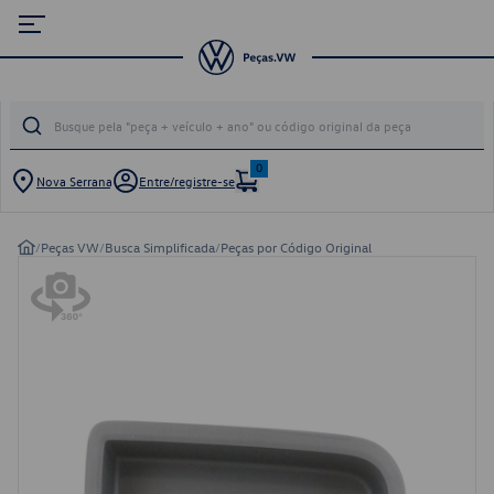
0
Nova Serrana
Entre/registre-se
/
Peças VW
/
Busca Simplificada
/
Peças por Código Original