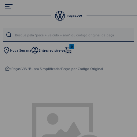
0
Nova Serrana
Entre/registre-se
/
Peças VW
/
Busca Simplificada
/
Peças por Código Original