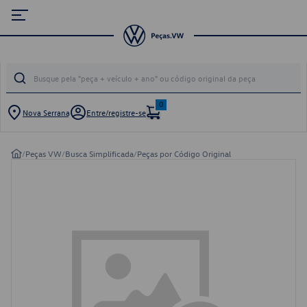
0
Nova Serrana
Entre/registre-se
/
Peças VW
/
Busca Simplificada
/
Peças por Código Original