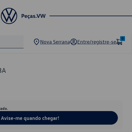
0
Nova Serrana
Entre/registre-se
3A
tado.
Avise-me quando chegar!