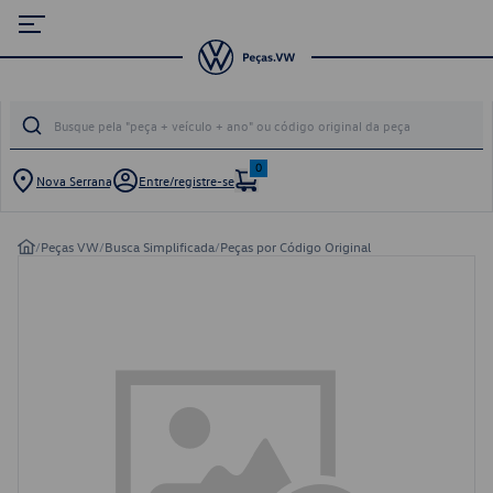
0
Nova Serrana
Entre/registre-se
/
Peças VW
/
Busca Simplificada
/
Peças por Código Original