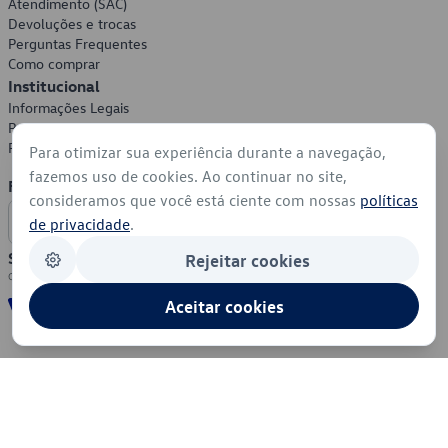
Atendimento (SAC)
Devoluções e trocas
Perguntas Frequentes
Como comprar
Institucional
Informações Legais
Política de Privacidade
Política de Cookies
Para otimizar sua experiência durante a navegação,
fazemos uso de cookies. Ao continuar no site,
Formas de Pagamento
consideramos que você está ciente com nossas
políticas
de privacidade
.
Segurança
Rejeitar cookies
Aceitar cookies
© 2026 - Volkswagen do Brasil - Todos os direitos reservados