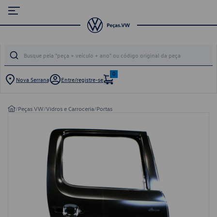
0
Nova Serrana
Entre/registre-se
/
Peças VW
/
Vidros e Carroceria
/
Portas