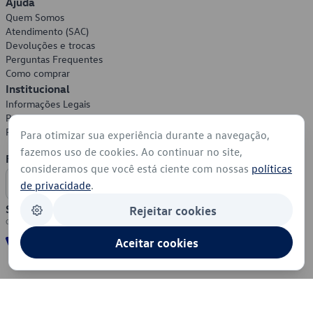
Ajuda
Quem Somos
Atendimento (SAC)
Devoluções e trocas
Perguntas Frequentes
Como comprar
Institucional
Informações Legais
Política de Privacidade
Política de Cookies
Para otimizar sua experiência durante a navegação,
fazemos uso de cookies. Ao continuar no site,
Formas de Pagamento
consideramos que você está ciente com nossas
políticas
de privacidade
.
Segurança
Rejeitar cookies
Aceitar cookies
© 2026 - Volkswagen do Brasil - Todos os direitos reservados