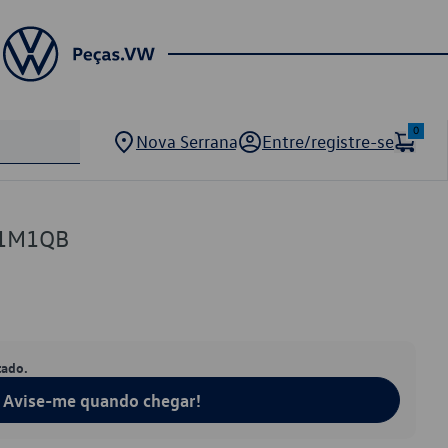
0
Nova Serrana
Entre/registre-se
21M1QB
tado.
Avise-me quando chegar!