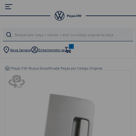
0
Nova Serrana
Entre/registre-se
/
Peças VW
/
Busca Simplificada
/
Peças por Código Original