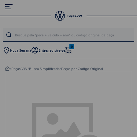
0
Nova Serrana
Entre/registre-se
/
Peças VW
/
Busca Simplificada
/
Peças por Código Original