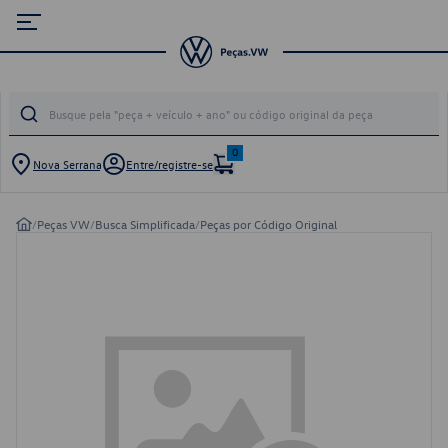
0
Nova Serrana
Entre/registre-se
/
Peças VW
/
Busca Simplificada
/
Peças por Código Original