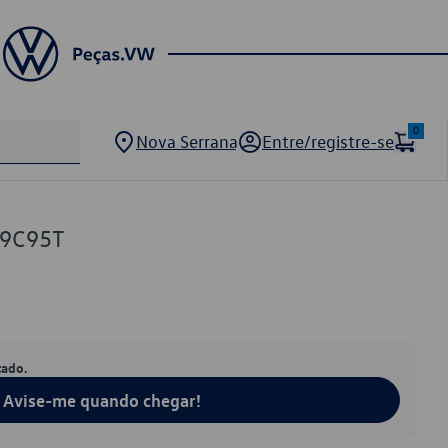
0
Nova Serrana
Entre/registre-se
59C95T
tado.
Avise-me quando chegar!