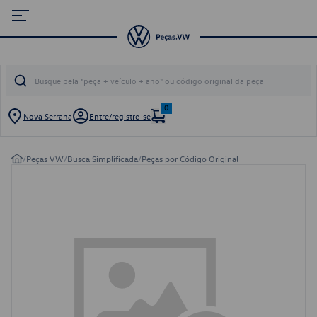
0
Nova Serrana
Entre/registre-se
/
Peças VW
/
Busca Simplificada
/
Peças por Código Original