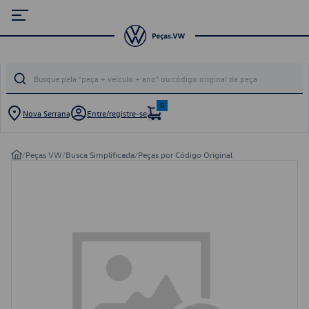
0
Nova Serrana
Entre/registre-se
/
Peças VW
/
Busca Simplificada
/
Peças por Código Original