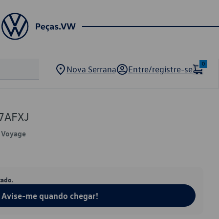
0
Nova Serrana
Entre/registre-se
7AFXJ
, Voyage
tado.
Avise-me quando chegar!