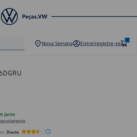
0
Nova Serrana
Entre/registre-se
56DGRU
m juros
 parcelamento
por:
Diauto