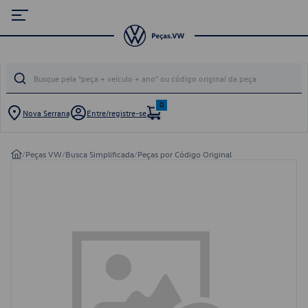
0
Nova Serrana
Entre/registre-se
/
Peças VW
/
Busca Simplificada
/
Peças por Código Original