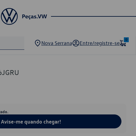
0
Nova Serrana
Entre/registre-se
56JGRU
tado.
Avise-me quando chegar!