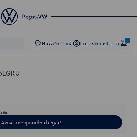
0
Nova Serrana
Entre/registre-se
55LGRU
tado.
Avise-me quando chegar!