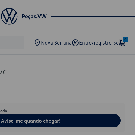
0
Nova Serrana
Entre/registre-se
7C
tado.
Avise-me quando chegar!