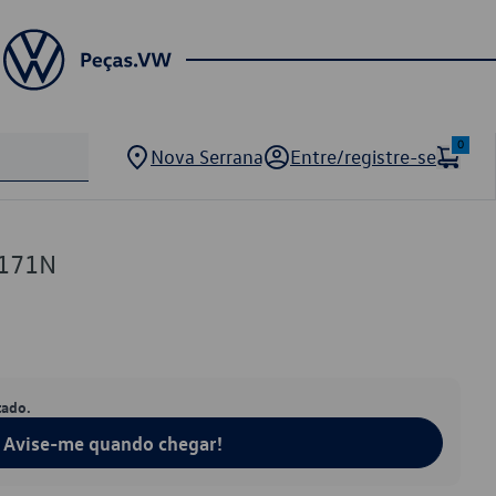
0
Nova Serrana
Entre/registre-se
2171N
tado.
Avise-me quando chegar!