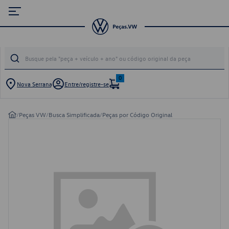
0
Nova Serrana
Entre/registre-se
/
Peças VW
/
Busca Simplificada
/
Peças por Código Original