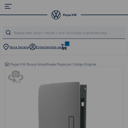
0
Nova Serrana
Entre/registre-se
/
Peças VW
/
Busca Simplificada
/
Peças por Código Original