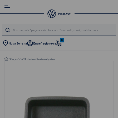
0
Nova Serrana
Entre/registre-se
/
Peças VW
/
Interior
/
Porta-objetos