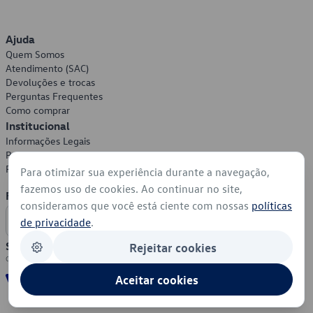
Ajuda
Quem Somos
Atendimento (SAC)
Devoluções e trocas
Perguntas Frequentes
Como comprar
Institucional
Informações Legais
Política de Privacidade
Política de Cookies
Para otimizar sua experiência durante a navegação,
fazemos uso de cookies. Ao continuar no site,
Formas de Pagamento
consideramos que você está ciente com nossas
políticas
de privacidade
.
Segurança
Rejeitar cookies
Aceitar cookies