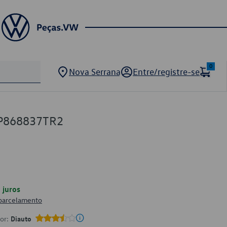
0
Nova Serrana
Entre/registre-se
GP868837TR2
juros
 parcelamento
por:
Diauto