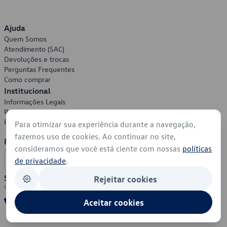
Ajuda
Quem Somos
Atendimento (SAC)
Devoluções e trocas
Perguntas Frequentes
Como comprar
Institucional
Informações Legais
Política de Privacidade
Política de Cookies
Para otimizar sua experiência durante a navegação,
fazemos uso de cookies. Ao continuar no site,
Formas de Pagamento
consideramos que você está ciente com nossas
políticas
de privacidade
.
Segurança
Rejeitar cookies
Aceitar cookies