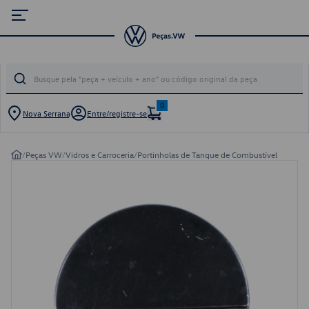
0
Nova Serrana
Entre/registre-se
/
Peças VW
/
Vidros e Carroceria
/
Portinholas de Tanque de Combustível