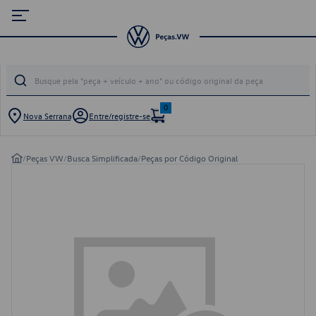
0
Nova Serrana
Entre/registre-se
/
Peças VW
/
Busca Simplificada
/
Peças por Código Original