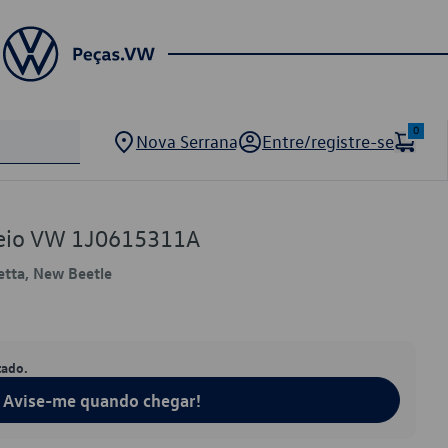
0
Nova Serrana
Entre/registre-se
reio VW 1J0615311A
Jetta, New Beetle
tado.
Avise-me quando chegar!