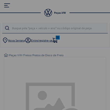
0
Nova Serrana
Entre/registre-se
/
Peças VW
/
Freios
/
Pratos de Disco de Freio