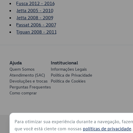
Fusca 2012 - 2016
Jetta 2005 - 2010
Jetta 2008 - 2009
Passat 2006 - 2007
Tiguan 2008 - 2011
Ajuda
Institucional
Quem Somos
Informações Legais
Atendimento (SAC)
Política de Privacidade
Devoluções e trocas
Política de Cookies
Perguntas Frequentes
Como comprar
Para otimizar sua experiência durante a navegação, faze
© 2026 - Volkswagen do Brasil - Todos os direitos reservados
que você está ciente com nossas
políticas de privacidade
.