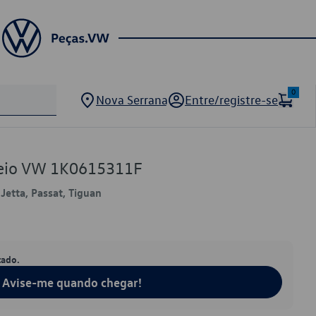
0
Nova Serrana
Entre/registre-se
Freio VW 1K0615311F
 Jetta, Passat, Tiguan
tado.
Avise-me quando chegar!