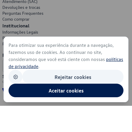
Atendimento (SAC)
Devoluções e trocas
Perguntas Frequentes
Como comprar
Institucional
Informações Legais
Política de Privacidade
Política de Cookies
Para otimizar sua experiência durante a navegação,
fazemos uso de cookies. Ao continuar no site,
Formas de Pagamento
consideramos que você está ciente com nossas
políticas
de privacidade
.
Segurança
Rejeitar cookies
Aceitar cookies
© 2026 - Volkswagen do Brasil - Todos os direitos reservados