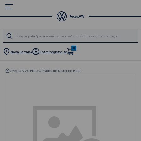
0
Nova Serrana
Entre/registre-se
/
Peças VW
/
Freios
/
Pratos de Disco de Freio