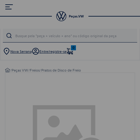
0
Nova Serrana
Entre/registre-se
/
Peças VW
/
Freios
/
Pratos de Disco de Freio