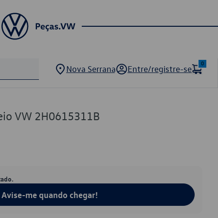
0
Nova Serrana
Entre/registre-se
Freio VW 2H0615311B
tado.
Avise-me quando chegar!